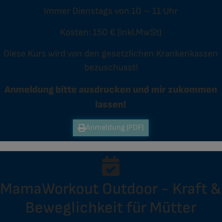
Immer Dienstags von 10 – 11 Uhr
Kosten: 150 € (inkl.MwSt)
Diese Kurs wird von den gesetzlichen Krankenkassen
bezuschusst!
Anmeldung bitte ausdrucken und mir zukommen
lassen!
Anmeldung (PDF)
MamaWorkout Outdoor - Kraft &
Beweglichkeit für Mütter