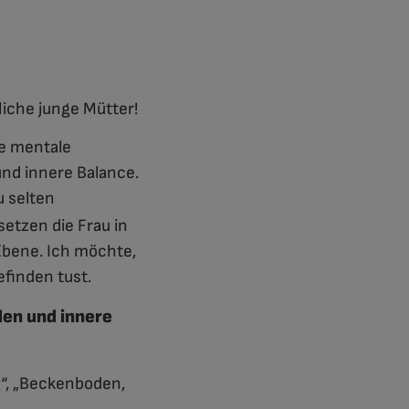
iche junge Mütter!
e mentale
nd innere Balance.
u selten
setzen die Frau in
Ebene. Ich möchte,
efinden tust.
en und innere
“, „Beckenboden,