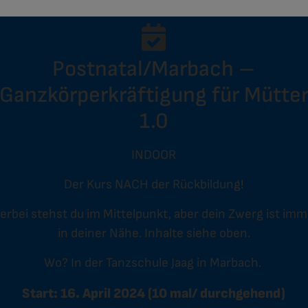
Postnatal/Marbach –
Ganzkörperkräftigung für Mütte
1.0
INDOOR
Der Kurs NACH der Rückbildung!
erbei stehst du im Mittelpunkt, aber dein Zwerg ist im
in deiner Nähe. Inhalte siehe oben.
Wo? In der Tanzschule Jaag in Marbach.
Start: 16. April 2024 (10 mal/ durchgehend)