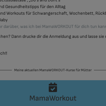
ctusdiastase“, „Do´s and Dont´s“
nd Gesundheitstipps für den Alltag
nd Workouts für Schwangerschaft, Wochenbett, Rückb
Baby
hr darüber, was ich bei MamaWORKOUT für dich tun kan
en? Dann drucke dir die Anmeldung aus und lasse sie m
ch!!
Meine aktuellen MamaWORKOUT-Kurse für Mütter
MamaWorkout