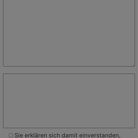
Bitte beweise, dass du kein Spambot bist
und wähle das Symbol
Auto
.
Sie erklären sich damit einverstanden,